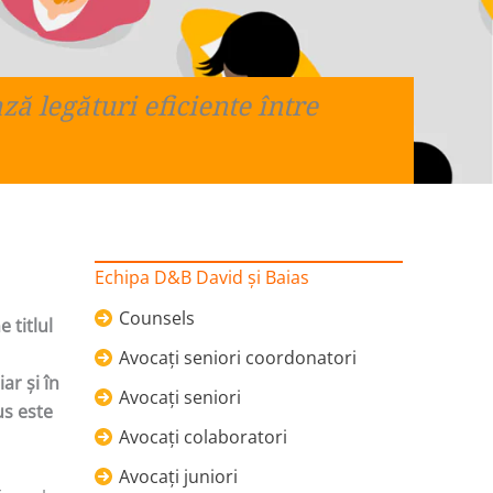
ză legături eficiente între
Echipa D&B David şi Baias
Counsels
 titlul
Avocaţi seniori coordonatori
ar şi în
Avocaţi seniori
us este
Avocaţi colaboratori
Avocaţi juniori