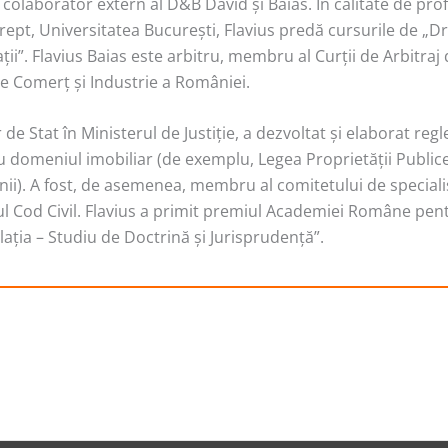
 colaborator extern al D&B David şi Baias. În calitate de pro
rept, Universitatea Bucureşti, Flavius predă cursurile de „D
aţii”. Flavius Baias este arbitru, membru al Curţii de Arbitraj
 Comerţ şi Industrie a României.
 de Stat în Ministerul de Justiţie, a dezvoltat şi elaborat reg
u domeniul imobiliar (de exemplu, Legea Proprietăţii Publice
ii). A fost, de asemenea, membru al comitetului de speciali
l Cod Civil. Flavius a primit premiul Academiei Române pen
aţia – Studiu de Doctrină şi Jurisprudenţă”.