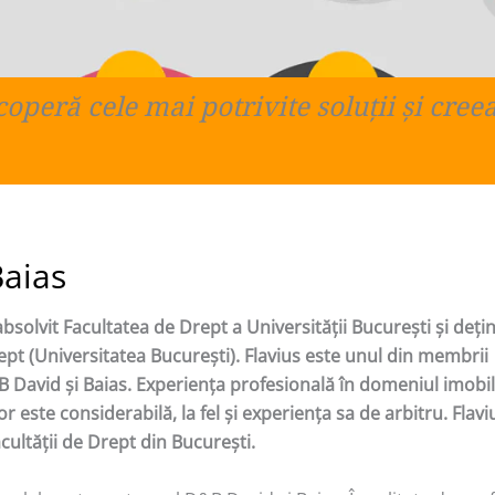
peră cele mai potrivite soluţii şi creea
Baias
absolvit Facultatea de Drept a Universităţii Bucureşti şi deţine
ept (Universitatea Bucureşti). Flavius este unul din membrii
B David şi Baias. Experienţa profesională în domeniul imobili
lor este considerabilă, la fel şi experienţa sa de arbitru. Flavi
cultăţii de Drept din Bucureşti.