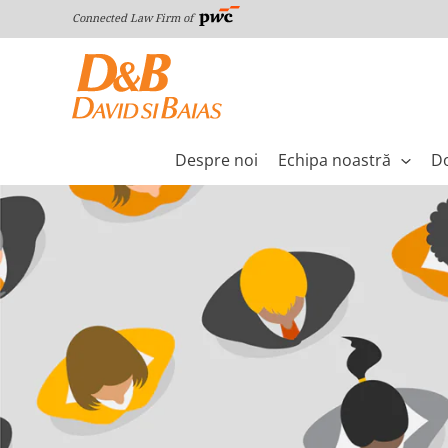
Skip
Connected Law Firm of
to
content
Despre noi
Echipa noastră
Do