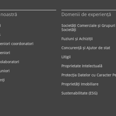
 noastră
Domenii de experienţă
i
Societăţi Comerciale şi Grupuri
Societăţi
s
Fuziuni şi Achiziţii
seniori coordonatori
Concurenţă şi Ajutor de stat
eniori
Litigii
colaboratori
Proprietate Intelectuală
uniori
Protecţia Datelor cu Caracter P
nți
Proprietăţi Imobiliare
Sustenabilitate (ESG)