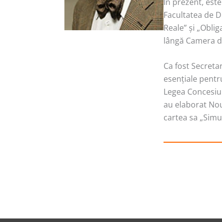
În prezent, este
Facultatea de D
Reale” şi „Oblig
lângă Camera de
Ca fost Secretar
esenţiale pentr
Legea Concesiun
au elaborat Nou
cartea sa „Simul