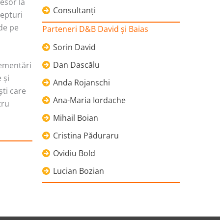
fesor la
Consultanţi
repturi
 de pe
Parteneri D&B David şi Baias
Sorin David
Dan Dascălu
lementări
 şi
Anda Rojanschi
şti care
Ana-Maria Iordache
tru
Mihail Boian
Cristina Păduraru
Ovidiu Bold
Lucian Bozian