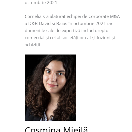
octombrie 2021.
Cornelia s-a alăturat echipei de Corporate M&A
a D&B David şi Baias în octombrie 2021 iar
domeniile sale de expertiză includ dreptul
comercial şi cel al societăţilor cât şi fuziuni şi
achiziţii.
Cosmina Mieilă