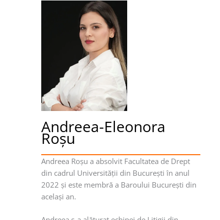
Andreea-Eleonora
Roşu
Andreea Roşu a absolvit Facultatea de Drept
din cadrul Universităţii din Bucureşti în anul
2022 şi este membră a Baroului Bucureşti din
acelaşi an.
Andreea s-a alăturat echipei de Litigii din