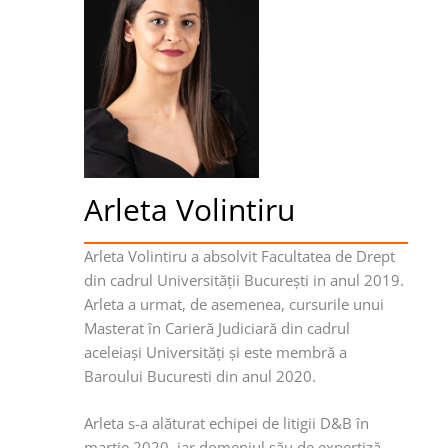
Arleta Volintiru
Arleta Volintiru a absolvit Facultatea de Drept
din cadrul Universităţii Bucureşti in anul 2019.
Arleta a urmat, de asemenea, cursurile unui
Masterat în Carieră Judiciară din cadrul
aceleiaşi Universităţi şi este membră a
Baroului Bucuresti din anul 2020.
Arleta s-a alăturat echipei de litigii D&B în
martie 2020, iar domeniul său de expertiză