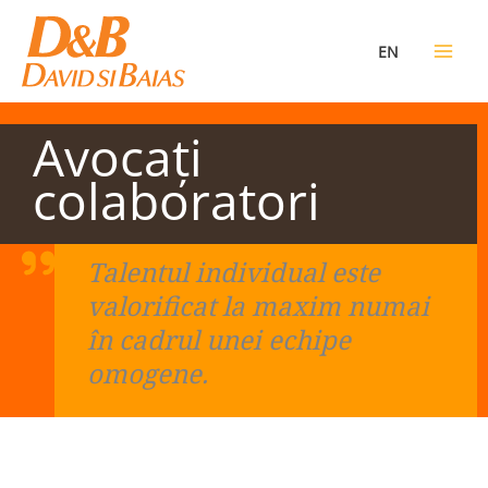
Skip
to
EN
content
Avocaţi
colaboratori
Talentul individual este
valorificat la maxim numai
în cadrul unei echipe
omogene.