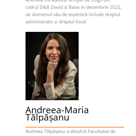
cadrul D&B David şi Baias în decembrie 2022,
iar domeniul său de expertiză include dreptul
administrativ şi dreptul fiscal.
Andreea-Maria
Tălpăşanu
Andreea Tălpăşanu a absolvit Facultatea de