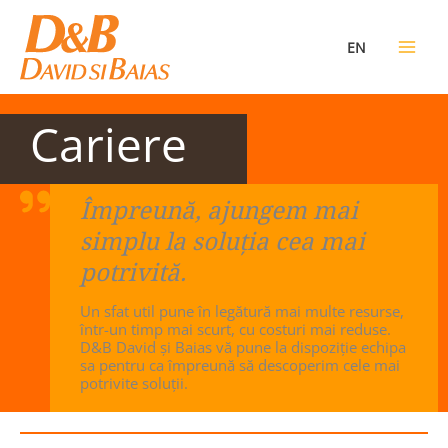
Skip
to
EN
content
Cariere
Împreună, ajungem mai
simplu la soluţia cea mai
potrivită.
Un sfat util pune în legătură mai multe resurse,
într-un timp mai scurt, cu costuri mai reduse.
D&B David şi Baias vă pune la dispoziţie echipa
sa pentru ca împreună să descoperim cele mai
potrivite soluţii.