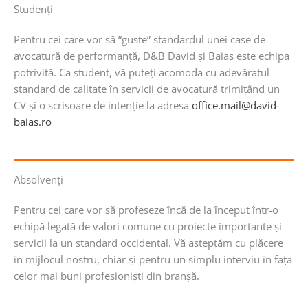
Studenţi
Pentru cei care vor să “guste” standardul unei case de
avocatură de performanţă, D&B David şi Baias este echipa
potrivită. Ca student, vă puteţi acomoda cu adevăratul
standard de calitate în servicii de avocatură trimiţând un
CV şi o scrisoare de intenţie la adresa
office.mail@david-
baias.ro
Absolvenţi
Pentru cei care vor să profeseze încă de la început într-o
echipă legată de valori comune cu proiecte importante şi
servicii la un standard occidental. Vă asteptăm cu plăcere
în mijlocul nostru, chiar şi pentru un simplu interviu în faţa
celor mai buni profesionişti din branşă.