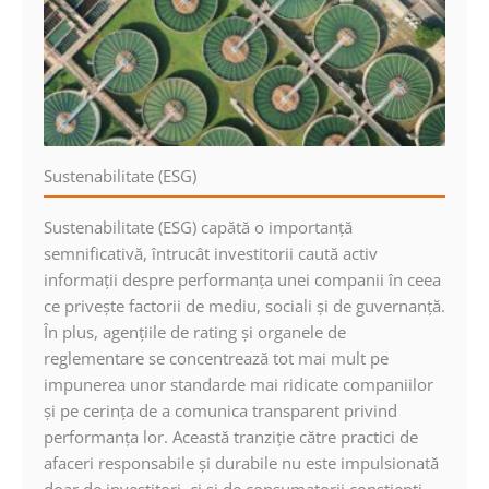
Sustenabilitate (ESG)
Sustenabilitate (ESG) capătă o importanţă
semnificativă, întrucât investitorii caută activ
informaţii despre performanţa unei companii în ceea
ce priveşte factorii de mediu, sociali şi de guvernanţă.
În plus, agenţiile de rating şi organele de
reglementare se concentrează tot mai mult pe
impunerea unor standarde mai ridicate companiilor
şi pe cerinţa de a comunica transparent privind
performanţa lor. Această tranziţie către practici de
afaceri responsabile şi durabile nu este impulsionată
doar de investitori, ci şi de consumatorii conştienţi