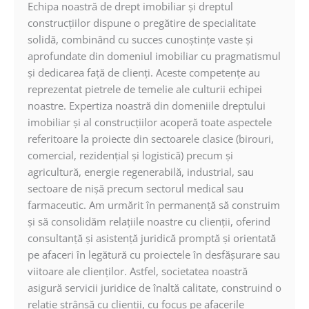
Echipa noastră de drept imobiliar şi dreptul
construcţiilor dispune o pregătire de specialitate
solidă, combinând cu succes cunoştinţe vaste şi
aprofundate din domeniul imobiliar cu pragmatismul
şi dedicarea faţă de clienţi. Aceste competenţe au
reprezentat pietrele de temelie ale culturii echipei
noastre. Expertiza noastră din domeniile dreptului
imobiliar şi al construcţiilor acoperă toate aspectele
referitoare la proiecte din sectoarele clasice (birouri,
comercial, rezidenţial şi logistică) precum şi
agricultură, energie regenerabilă, industrial, sau
sectoare de nişă precum sectorul medical sau
farmaceutic. Am urmărit în permanenţă să construim
şi să consolidăm relaţiile noastre cu clienţii, oferind
consultanţă şi asistenţă juridică promptă şi orientată
pe afaceri în legătură cu proiectele în desfăşurare sau
viitoare ale clienţilor. Astfel, societatea noastră
asigură servicii juridice de înaltă calitate, construind o
relaţie strânsă cu clienţii, cu focus pe afacerile