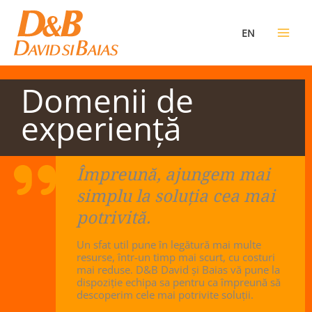
Skip
to
EN
content
Domenii de
experienţă
Împreună, ajungem mai
simplu la soluţia cea mai
potrivită.
Un sfat util pune în legătură mai multe
resurse, într-un timp mai scurt, cu costuri
mai reduse. D&B David şi Baias vă pune la
dispoziţie echipa sa pentru ca împreună să
descoperim cele mai potrivite soluţii.