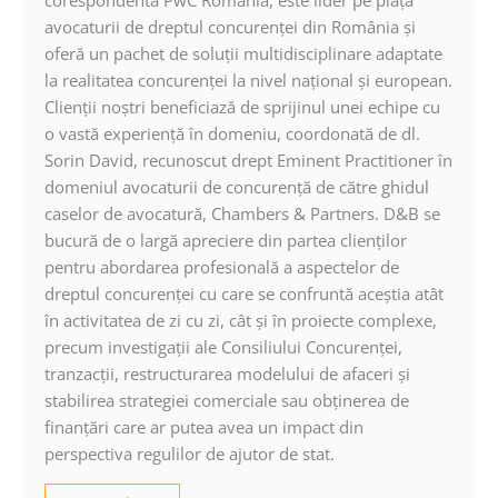
corespondentă PwC România, este lider pe piaţa
avocaturii de dreptul concurenţei din România şi
oferă un pachet de soluţii multidisciplinare adaptate
la realitatea concurenţei la nivel naţional şi european.
Clienţii noştri beneficiază de sprijinul unei echipe cu
o vastă experienţă în domeniu, coordonată de dl.
Sorin David, recunoscut drept Eminent Practitioner
în
domeniul avocaturii de concurenţă de către ghidul
caselor de avocatură, Chambers & Partners. D&B se
bucură de o largă apreciere din partea clienţilor
pentru abordarea profesională a aspectelor de
dreptul concurenţei cu care se confruntă aceştia atât
în activitatea de zi cu zi, cât şi în proiecte complexe,
precum investigaţii ale Consiliului Concurenţei,
tranzacţii, restructurarea modelului de afaceri şi
stabilirea strategiei comerciale sau obţinerea de
finanţări care ar putea avea un impact din
perspectiva regulilor de ajutor de stat.