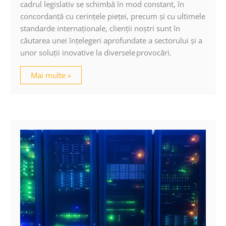
cadrul legislativ se schimbă în mod constant, în
concordanţă cu cerinţele pieţei, precum şi cu ultimele
standarde internaţionale, clienţii noştri sunt în
căutarea unei înţelegeri aprofundate a sectorului şi a
unor soluţii inovative la diversele provocări.
Mai multe »