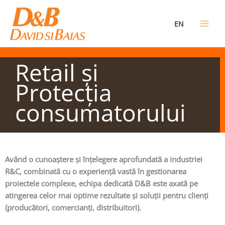
Skip
to
EN
content
Retail şi
Protecţia
consumatorului
Având o cunoaştere şi înţelegere aprofundată a industriei
R&C, combinată cu o experienţă vastă în gestionarea
proiectele complexe, echipa dedicată D&B este axată pe
atingerea celor mai optime rezultate şi soluţii pentru clienţi
(producători, comercianţi, distribuitori).