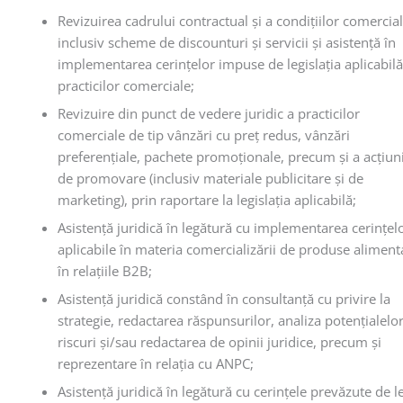
Revizuirea cadrului contractual şi a condiţiilor comercial
inclusiv scheme de discounturi şi servicii şi asistenţă în
implementarea cerinţelor impuse de legislaţia aplicabilă
practicilor comerciale;
Revizuire din punct de vedere juridic a practicilor
comerciale de tip vânzări cu preţ redus, vânzări
preferenţiale, pachete promoţionale, precum şi a acţiun
de promovare (inclusiv materiale publicitare şi de
marketing), prin raportare la legislaţia aplicabilă;
Asistenţă juridică în legătură cu implementarea cerinţel
aplicabile în materia comercializării de produse aliment
în relaţiile B2B;
Asistenţă juridică constând în consultanţă cu privire la
strategie, redactarea răspunsurilor, analiza potenţialelo
riscuri şi/sau redactarea de opinii juridice, precum şi
reprezentare în relaţia cu ANPC;
Asistenţă juridică în legătură cu cerinţele prevăzute de l