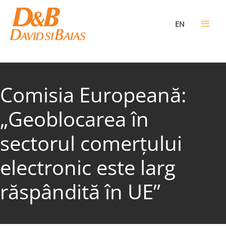
Skip
to
EN
content
Comisia Europeană:
„Geoblocarea în
sectorul comerţului
electronic este larg
răspândită în UE”