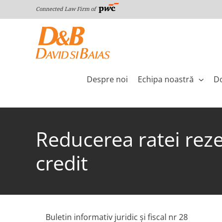
Skip
Connected Law Firm of
to
content
Despre noi
Echipa noastră
Do
Reducerea ratei rezer
credit
Buletin informativ juridic şi fiscal nr 28