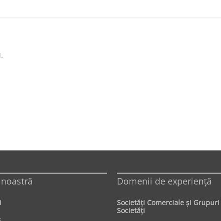
.
 noastră
Domenii de experienţă
i
Societăţi Comerciale şi Grupuri
Societăţi
s