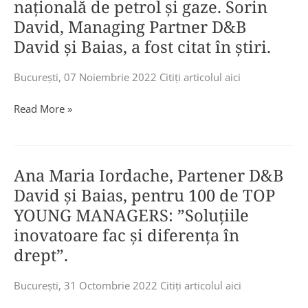
naţională de petrol şi gaze. Sorin
conferința
David, Managing Partner D&B
„PNRR
David şi Baias, a fost citat în ştiri.
–
Investiții
Bucureşti, 07 Noiembrie 2022 Citiţi articolul aici
în
Economia
D&B
Read More »
Viitorului
David
–
şi
Reforma
Baias
Fiscală”.
Ana Maria Iordache, Partener D&B
obţine
Alături
o
David și Baias, pentru 100 de TOP
de
decizie
Daniel
YOUNG MANAGERS: ”Soluțiile
a
Anghel,
inovatoare fac și diferența în
Comisiei
Partener
drept”.
Europene
și
care
Lider
Bucureşti, 31 Octombrie 2022 Citiţi articolul aici
modifică
TLP,
regulile