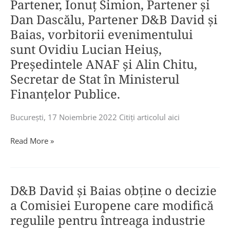
Partener, Ionuț Simion, Partener și
Dan Dascălu, Partener D&B David și
Baias, vorbitorii evenimentului
sunt Ovidiu Lucian Heiuș,
Președintele ANAF și Alin Chitu,
Secretar de Stat în Ministerul
Finanţelor Publice.
Bucureşti, 17 Noiembrie 2022 Citiţi articolul aici
PwC
Read More »
România
organizează
astăzi,
D&B David şi Baias obţine o decizie
începând
cu
a Comisiei Europene care modifică
ora
regulile pentru întreaga industrie
10.00,