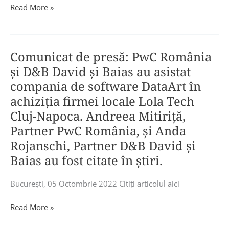
mari
PwC
Read More »
tranzacții
România
încheiate
a
în
organizat
România
Comunicat de presă: PwC România
conferința
în
anuală
și D&B David și Baias au asistat
2021
„People
compania de software DataArt în
și
&
achiziția firmei locale Lola Tech
incluse
Organization
Cluj-Napoca. Andreea Mitiriță,
într-
–
un
Partner PwC România, și Anda
Labour
Top
Market
Rojanschi, Partner D&B David și
publicat
Trends”
Baias au fost citate în știri.
de
care
Ziarul
a
Bucureşti, 05 Octombrie 2022 Citiţi articolul aici
Financiar.
fost
transmisă
Comunicat
Read More »
în
de
direct