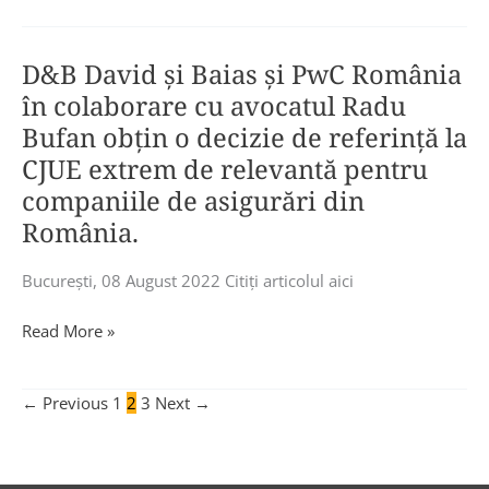
presă:
în
drept
D&B
știri.
din
D&B David și Baias și PwC România
David
România.
and
în colaborare cu avocatul Radu
Baias
Bufan obțin o decizie de referință la
anunță
CJUE extrem de relevantă pentru
promovarea
companiile de asigurări din
Cristinei
România.
Păduraru
și
Bucureşti, 08 August 2022 Citiţi articolul aici
Ovidiu
Bold
D&B
Read More »
la
David
Partners
și
și
←
Previous
1
2
3
Next
→
Baias
a
și
Mihaelei
PwC
Ragea
România