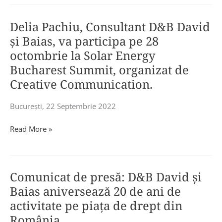
presă:
pe
PwC
Hotnews.ro
Delia Pachiu, Consultant D&B David
România
.
și
și Baias, va participa pe 28
Au
D&B
octombrie la Solar Energy
intervenit:
David
Bucharest Summit, organizat de
Oana
și
Creative Communication.
Munteanu,
Baias
Director,
au
Gabriela
Bucureşti, 22 Septembrie 2022
asistat
Batîr,
compania
Delia
Read More »
Senior
de
Pachiu,
Manager,
software
Consultant
Mădălina
DataArt
D&B
Trif,
în
Comunicat de presă: D&B David și
David
Senior
achiziția
și
Baias aniversează 20 de ani de
Manager,
firmei
Baias,
Irina
activitate pe piața de drept din
locale
va
Nuțescu,
Lola
România.