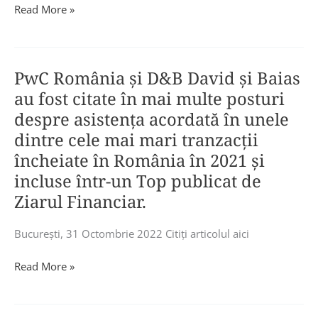
Andreea
Ana
Read More »
pentru
Mitiriță,
Maria
întreaga
Partener,
Iordache,
industrie
Ionuț
Partener
naţională
Simion,
PwC România și D&B David și Baias
D&B
de
Partener
David
au fost citate în mai multe posturi
petrol
și
și
despre asistența acordată în unele
şi
Dan
Baias,
gaze.
dintre cele mai mari tranzacții
Dascălu,
pentru
Sorin
Partener
încheiate în România în 2021 și
100
David,
D&B
incluse într-un Top publicat de
de
Managing
David
TOP
Ziarul Financiar.
Partner
și
YOUNG
D&B
Baias,
MANAGERS:
Bucureşti, 31 Octombrie 2022 Citiţi articolul aici
David
vorbitorii
”Soluțiile
şi
evenimentului
inovatoare
PwC
Read More »
Baias,
sunt
fac
România
a
Ovidiu
și
și
fost
Lucian
diferența
D&B