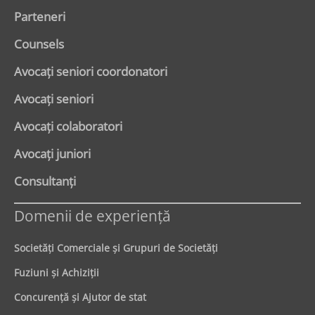
de
Parteneri
asigurări
din
Counsels
România.
Avocaţi seniori coordonatori
Avocaţi seniori
Avocaţi colaboratori
Avocaţi juniori
Consultanți
Domenii de experienţă
Societăţi Comerciale şi Grupuri de Societăţi
Fuziuni şi Achiziţii
Concurenţă şi Ajutor de stat