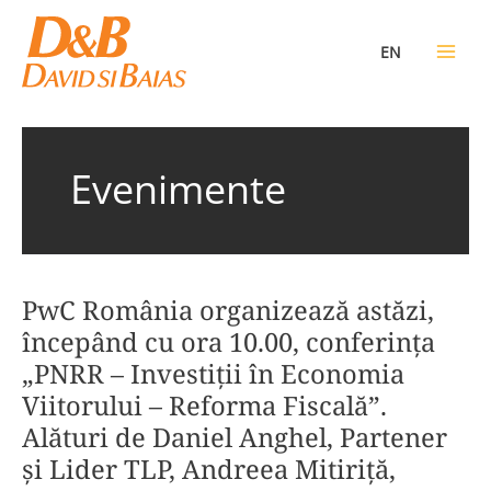
Skip
to
EN
content
Evenimente
PwC România organizează astăzi,
începând cu ora 10.00, conferința
„PNRR – Investiții în Economia
Viitorului – Reforma Fiscală”.
Alături de Daniel Anghel, Partener
și Lider TLP, Andreea Mitiriță,