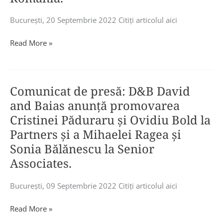
participa
Senior
Tech
pe
Manager
Cluj-
Bucureşti, 20 Septembrie 2022 Citiţi articolul aici
28
,
Napoca.
octombrie
Bogdan
Andreea
Comunicat
Read More »
la
Cârpă-
Mitiriță,
de
Solar
veche,
Partner
presă:
Energy
Senior
PwC
D&B
Bucharest
Manager,
Comunicat de presă: D&B David
România,
David
Summit,
și
și
și
and Baias anunță promovarea
organizat
Ioana
Anda
Baias
Cristinei Păduraru și Ovidiu Bold la
de
Cercel,
Rojanschi,
aniversează
Partners și a Mihaelei Ragea și
Creative
Managing
Partner
20
Communication.
Associate
Sonia Bălănescu la Senior
D&B
de
D&B
Associates.
David
ani
David
și
de
și
Baias
Bucureşti, 09 Septembrie 2022 Citiţi articolul aici
activitate
Baias.
au
pe
Comunicat
Read More »
fost
piața
de
citate
de