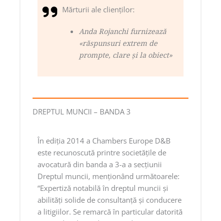
Mărturii ale clienţilor:
Anda Rojanchi furnizează
«răspunsuri extrem de
prompte, clare şi la obiect»
DREPTUL MUNCII – BANDA 3
În ediţia 2014 a Chambers Europe D&B
este recunoscută printre societăţile de
avocatură din banda a 3-a a secţiunii
Dreptul muncii, menţionând următoarele:
“Expertiză notabilă în dreptul muncii şi
abilităţi solide de consultanţă şi conducere
a litigiilor. Se remarcă în particular datorită