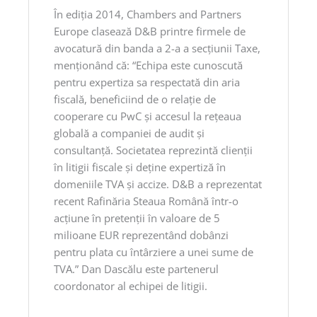
În ediţia 2014, Chambers and Partners
Europe clasează D&B printre firmele de
avocatură din banda a 2-a a secţiunii Taxe,
menţionând că: “Echipa este cunoscută
pentru expertiza sa respectată din aria
fiscală, beneficiind de o relaţie de
cooperare cu PwC şi accesul la reţeaua
globală a companiei de audit şi
consultanţă. Societatea reprezintă clienţii
în litigii fiscale şi deţine expertiză în
domeniile TVA şi accize. D&B a reprezentat
recent Rafinăria Steaua Română într-o
acţiune în pretenţii în valoare de 5
milioane EUR reprezentând dobânzi
pentru plata cu întârziere a unei sume de
TVA.” Dan Dascălu este partenerul
coordonator al echipei de litigii.