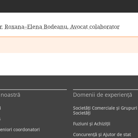
r
,
Roxana–Elena Bodeanu, Avocat colaborator
 noastră
Domenii de experienţă
i
Societăţi Comerciale şi Grupuri
Societăţi
s
Fuziuni şi Achiziţii
seniori coordonatori
Concurenţă şi Ajutor de stat