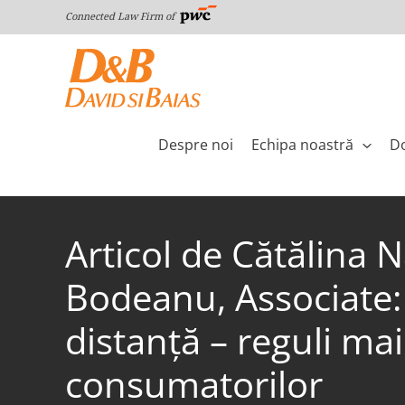
Skip
Connected Law Firm of
to
content
Despre noi
Echipa noastră
Do
Articol de Cătălina 
Bodeanu, Associate: 
distanță – reguli mai
consumatorilor