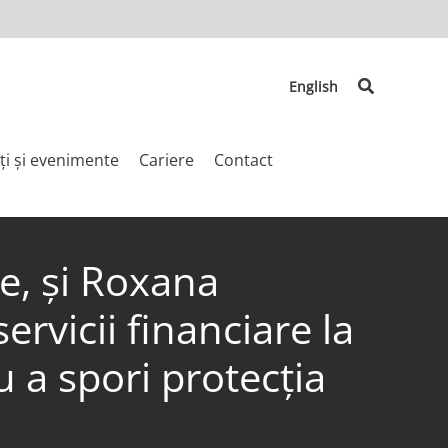
Search
English
ți și evenimente
Cariere
Contact
e, și Roxana
vicii financiare la
u a spori protecția