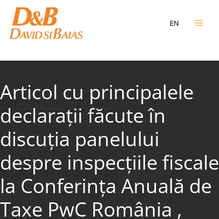
Skip
to
EN
content
Articol cu principalele
declarații făcute în
discuția panelului
despre inspecțiile fiscale
la Conferința Anuală de
Taxe PwC România ,