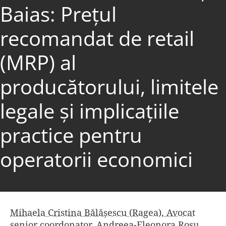
Baias: Prețul
recomandat de retail
(MRP) al
producătorului, limitele
legale și implicațiile
practice pentru
operatorii economici
Mihaela Cristina Bălășescu (Ragea), Avocat
senior coordonator
,
Andreea-Eleonora Roşu,