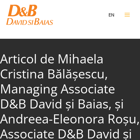
Skip
to
EN
content
Articol de Mihaela
Cristina Bălășescu,
Managing Associate
D&B David și Baias, și
Andreea-Eleonora Roșu,
Associate D&B David și