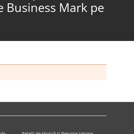
de Business Mark pe
 de
Relaţii de Muncă şi Resurse Umane