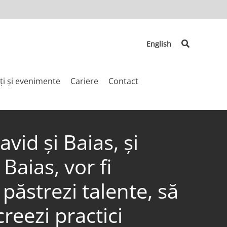
Search
English
ți și evenimente
Cariere
Contact
id și Baias, și
Baias, vor fi
păstrezi talente, să
reezi practici