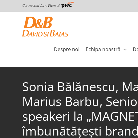
Skip
Connected Law Firm of
to
content
Despre noi
Echipa noastră
Do
Sonia Bălănescu, Ma
Marius Barbu, Senior
speakeri la „MAGNETI
îmbunătățești brandi