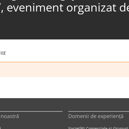
”, eveniment organizat 
tor
 noastră
Domenii de experienţă
i
Societăţi Comerciale şi Grupuri