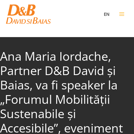
Skip
to
EN
content
Ana Maria Iordache,
Partner D&B David și
Baias, va fi speaker la
„Forumul Mobilității
Sustenabile și
Accesibile”, eveniment