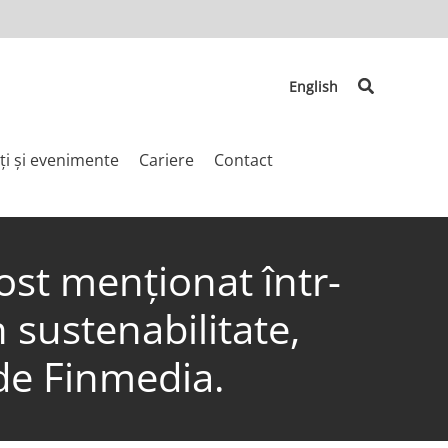
Search
English
ți și evenimente
Cariere
Contact
ost menționat într-
 sustenabilitate,
 de Finmedia.