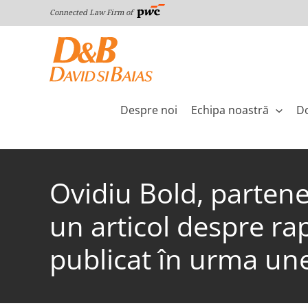
Skip
Connected Law Firm of
to
content
Despre noi
Echipa noastră
Do
Ovidiu Bold, partene
un articol despre rap
publicat în urma une