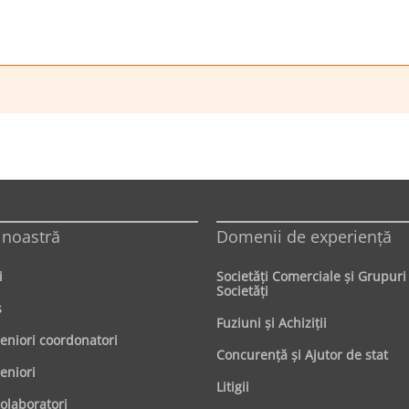
 noastră
Domenii de experienţă
i
Societăţi Comerciale şi Grupuri
Societăţi
s
Fuziuni şi Achiziţii
seniori coordonatori
Concurenţă şi Ajutor de stat
eniori
Litigii
colaboratori