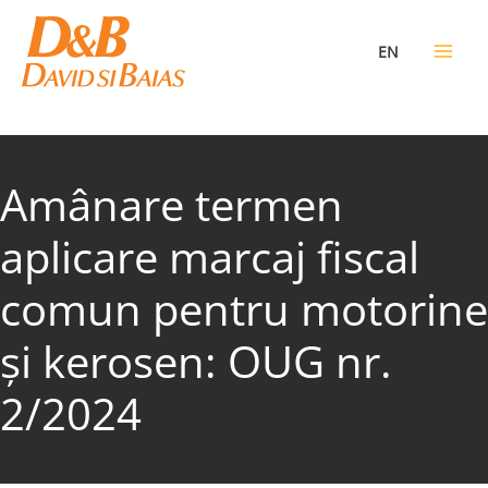
Skip
to
EN
content
Amânare termen
aplicare marcaj fiscal
comun pentru motorine
și kerosen: OUG nr.
2/2024