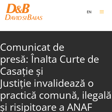
Skip
to
EN
content
Comunicat de
presă: Înalta Curte de
Casație și
Justiție invalidează o
practică comună, ilegală
și risipitoare a ANAF