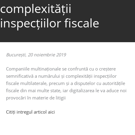
complexității
inspecțiilor fiscale
Bucureşti, 20 noiembrie 2019
Companiile multinaţionale se confruntă cu o creştere
semnificativă a numărului şi complexităţii inspecţiilor
fiscale multilaterale, precum şi a disputelor cu autorităţile
fiscale din mai multe state, iar digitalizarea le va aduce noi
provocări în materie de litigii
Citiţi intregul articol aici