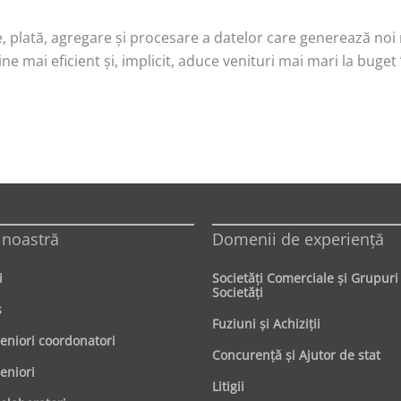
, plată, agregare şi procesare a datelor care generează noi 
ne mai eficient şi, implicit, aduce venituri mai mari la buget
 noastră
Domenii de experienţă
i
Societăţi Comerciale şi Grupuri
Societăţi
s
Fuziuni şi Achiziţii
seniori coordonatori
Concurenţă şi Ajutor de stat
eniori
Litigii