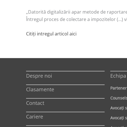
„Datorită digitalizării apar metode de raportare
Întregul proces de colectare a impozitelor (…) vi
Citiţi intregul articol aici
Despre noi
Echipa
Partener
Clasamente
Counsel
Contact
Avocaţi 
Cariere
Avocaţi s