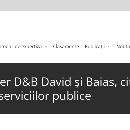
menii de expertiză
Clasamente
Publicaţii
Noută
r D&B David și Baias, cit
serviciilor publice