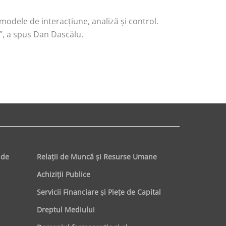
modele de interacţiune, analiză şi control.
 ”, a spus Dan Dascălu.
 de
Relaţii de Muncă şi Resurse Umane
Achiziţii Publice
Servicii Financiare şi Pieţe de Capital
Dreptul Mediului