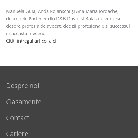
Manuela Guia, Anda Rojanschi şi Ana-Maria Iordache,
doamnele Partener din D&B David şi Baias ne vorbesc
despre profesia de avocat, decizii profesionale si successul
în această meserie.
Citiţi întregul articol aici
Despre noi
Clasamente
Contact
Cariere