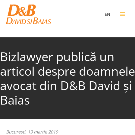
Skip
to
EN
content
Bizlawyer publică un
articol despre doamnele
avocat din D&B David şi
Baias
Bucuresti, 19 martie 2019