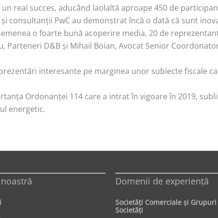
n real succes, aducând laolaltă aproape 450 de participanți,
 și consultanții PwC au demonstrat încă o dată că sunt inovat
asemenea o foarte bună acoperire media, 20 de reprezentanți
, Parteneri D&B și Mihail Boian, Avocat Senior Coordonato
prezentări interesante pe marginea unor subiecte fiscale car
anța Ordonanței 114 care a intrat în vigoare în 2019, subli
rul energetic.
 noastră
Domenii de experienţă
i
Societăţi Comerciale şi Grupuri
Societăţi