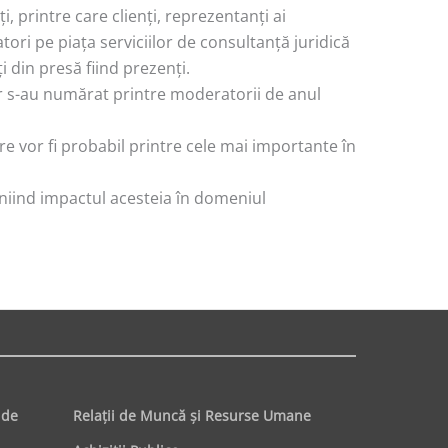
 printre care clienți, reprezentanți ai
ori pe piața serviciilor de consultanță juridică
 din presă fiind prezenți.
r s-au numărat printre moderatorii de anul
e vor fi probabil printre cele mai importante în
niind impactul acesteia în domeniul
 de
Relaţii de Muncă şi Resurse Umane