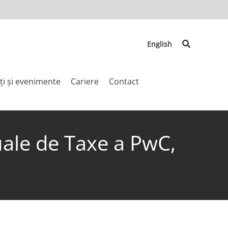
Search
English
ți și evenimente
Cariere
Contact
uale de Taxe a PwC,