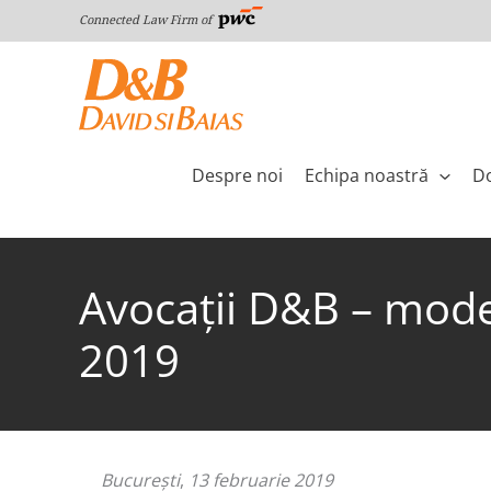
Skip
Connected Law Firm of
to
content
Despre noi
Echipa noastră
Do
Avocaţii D&B – mode
2019
București
,
13 februarie 2019