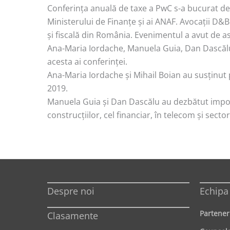
Conferința anuală de taxe a PwC s-a bucurat de u
Ministerului de Finanțe și ai ANAF. Avocații D&B
și fiscală din România. Evenimentul a avut de 
Ana-Maria Iordache, Manuela Guia, Dan Dascălu
acesta ai conferinței.
Ana-Maria Iordache și Mihail Boian au susținut 
2019.
Manuela Guia și Dan Dascălu au dezbătut import
construcțiilor, cel financiar, în telecom și secto
Despre noi
Echipa
Partener
Clasamente