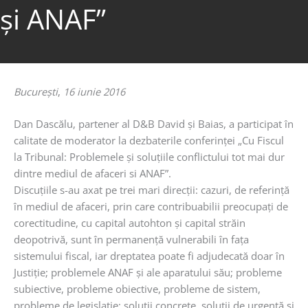
şi ANAF”
Bucureşti
,
16 iunie 2016
Dan Dascălu, partener al D&B David şi Baias, a participat în
calitate de moderator la dezbaterile conferinţei „Cu Fiscul
la Tribunal: Problemele şi soluţiile conflictului tot mai dur
dintre mediul de afaceri si ANAF”.
Discuţiile s-au axat pe trei mari direcţii: cazuri, de referinţă
în mediul de afaceri, prin care contribuabilii preocupaţi de
corectitudine, cu capital autohton şi capital străin
deopotrivă, sunt în permanenţă vulnerabili în faţa
sistemului fiscal, iar dreptatea poate fi adjudecată doar în
Justiţie; problemele ANAF şi ale aparatului său; probleme
subiective, probleme obiective, probleme de sistem,
probleme de legislaţie; soluţii concrete, soluţii de urgenţă şi