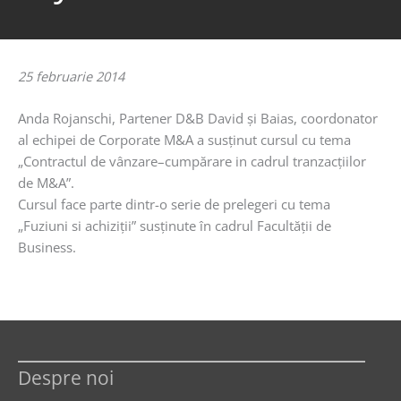
25 februarie 2014
Anda Rojanschi, Partener D&B David şi Baias, coordonator
al echipei de Corporate M&A a susţinut cursul cu tema
„Contractul de vânzare–cumpărare in cadrul tranzacţiilor
de M&A”.
Cursul face parte dintr-o serie de prelegeri cu tema
„Fuziuni si achiziţii” susţinute în cadrul Facultăţii de
Business.
Despre noi